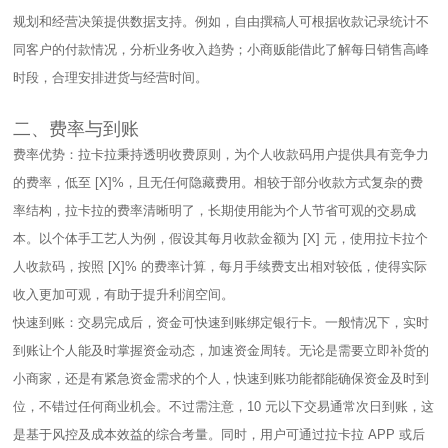
规划和经营决策提供数据支持。例如，自由撰稿人可根据收款记录统计不
同客户的付款情况，分析业务收入趋势；小商贩能借此了解每日销售高峰
时段，合理安排进货与经营时间。​
二、费率与到账​
费率优势：拉卡拉秉持透明收费原则，为个人收款码用户提供具有竞争力
的费率，低至 [X]%，且无任何隐藏费用。相较于部分收款方式复杂的费
率结构，拉卡拉的费率清晰明了，长期使用能为个人节省可观的交易成
本。以个体手工艺人为例，假设其每月收款金额为 [X] 元，使用拉卡拉个
人收款码，按照 [X]% 的费率计算，每月手续费支出相对较低，使得实际
收入更加可观，有助于提升利润空间。​
快速到账：交易完成后，资金可快速到账绑定银行卡。一般情况下，实时
到账让个人能及时掌握资金动态，加速资金周转。无论是需要立即补货的
小商家，还是有紧急资金需求的个人，快速到账功能都能确保资金及时到
位，不错过任何商业机会。不过需注意，10 元以下交易通常次日到账，这
是基于风控及成本效益的综合考量。同时，用户可通过拉卡拉 APP 或后